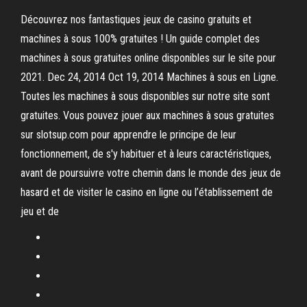
Découvrez nos fantastiques jeux de casino gratuits et
machines à sous 100% gratuites ! Un guide complet des
machines à sous gratuites online disponibles sur le site pour
2021. Dec 24, 2014 Oct 19, 2014 Machines à sous en Ligne.
Toutes les machines à sous disponibles sur notre site sont
gratuites. Vous pouvez jouer aux machines à sous gratuites
sur slotsup.com pour apprendre le principe de leur
fonctionnement, de s'y habituer et à leurs caractéristiques,
avant de poursuivre votre chemin dans le monde des jeux de
hasard et de visiter le casino en ligne ou l’établissement de
jeu et de