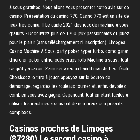
à sous gratuites. Nous allons vous présenter notre avis sur ce
casino. Présentation du casino 770. Casino 770 est un site de
jeux très connu. Il Le guide 2021 des jeux de machine à sous
gratuits - Découvrez plus de 1700 jeux passionnants et jouez
pour le plaisir (sans téléchargement ni inscription). Limoges
Casino Machine A Sous, party poker hyper turbo, como ganar
dinero en poker online, odds craps rolls Machine à sous : tout
ce qu’il y à savoir. S’amuser avec un bandit manchot est facile.
Choisissez le titre à jouer, appuyez sur le bouton de
démarrage, regardez les rouleaux tourner et, enfin, dévoilez
combien vous avez gagné. Cependant, tout en étant faciles à
utiliser, les machines à sous ont de nombreux composants
complexes.
Casinos proches de Limoges
(87280) Le second casino à