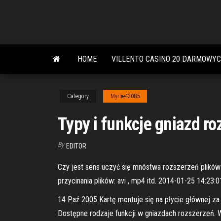
Skip
to
the
content
HOME
VILLENTO CASINO 20 DARMOWY
Category
Myrlie42085
Typy i funkcje gniazd ro
By
EDITOR
Czy jest sens uczyć się mnóstwa rozszerzeń plików 
przycinania plików: avi , mp4 itd. 2014-01-25 14:23:0
14 Paź 2005 Kartę montuje się na płycie głównej za
Dostępne rodzaje funkcji w gniazdach rozszerzeń. 