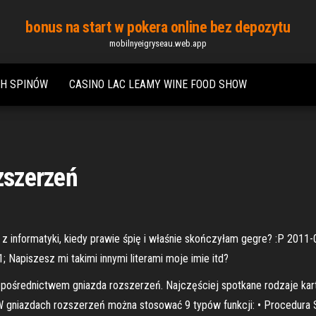
bonus na start w pokera online bez depozytu
mobilnyeigryseau.web.app
CH SPINÓW
CASINO LAC LEAMY WINE FOOD SHOW
zszerzeń
z informatyki, kiedy prawie śpię i właśnie skończyłam gegre? :P 2011-
1; Napiszesz mi takimi innymi literami moje imie itd?
 pośrednictwem gniazda rozszerzeń. Najczęściej spotkane rodzaje kar
W gniazdach rozszerzeń można stosować 9 typów funkcji: • Procedura S