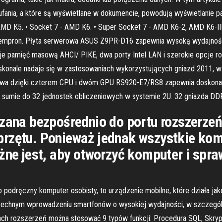
fania, a które są wyświetlane w dokumencie, powodują wyświetlanie p
K5. • Socket 7 - AMD K6. • Super Socket 7 - AMD K6-2, AMD K6-III.
 i Sempron. Płyta serwerowa ASUS Z9PR-D16 zapewnia wysoką wydajność
 pamięć masową AHCI/ PIKE, dwa porty Intel LAN i szerokie opcje r
konale nadaje się w zastosowaniach wykorzystujących gniazd 2011, w
owa dzięki czterem CPU i dwóm GPU RS920-E7/RS8 zapewnia doskona
 sumie do 32 jednostek obliczeniowych w systemie 2U. 32 gniazda D
czana bezpośrednio do portu rozszerzeń
przętu. Ponieważ jednak wszystkie ko
żne jest, aby otworzyć komputer i spra
o podręczny komputer osobisty, to urządzenie mobilne, które działa ja
chnym wprowadzeniu smartfonów o wysokiej wydajności, w szczególnoś
ach rozszerzeń można stosować 9 typów funkcji: Procedura SQL; Skry