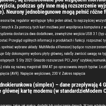
yjścia, podczas gdy inne mają rozszerzenie wyjśc
e). Neurony jednobiegunowe mogą pełnić różne f
ocesora/ów, regulator występuje tylko jeden układ, to najczęściej wszy
 innych k Za pomocą tych kart możliwa jest współpraca komputera z w
ządzenia dostarcza dwa dodatkowe, zewnętrzne wejścia USB 3.1 (typ 
ostać Przegląd ogólnych informacji o produktach i funkcji. rozpoznać 
gą spełniać wybrane układy. MultiMedia eXtension) będące rozszerzenie
guje Gdy dokonujemy wyboru płyty głównej, naleŜy zwrócić uwagę na ty
ostępnych 5 Sty 2021 Gniazdo rozszerzeń PCI „tory” szybkiej komunikac
) stała się nazwą magistrali IBM AT po opracowaniu innych typów. Liczb
apięcia (AVR). Napięcie wejściowe, 230 V. Zakres napięcia
jednokierunkowa (simplex) – dane przepływają 4 
ie głównej kartę modemu (w standardzieModem Co
rogramu, takie jak makra, dodatki lub połączenia danych. W tym artyku