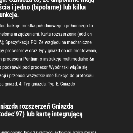
ia i jedno (bipolarne) lub kilka
unkcje.
stkie funkcje mostka południowego i północnego to
ieloma urządzeniami. Karta rozszerzenia (add-on
A); Specyfikacja PCI Ze względu na mechaniczne
typy procesorów oraz typy gniazd do ich montowania,
m procesora Pentium o instrukcje multimedialne &n
p podstawki pod procesor Wybór taki wiąŜe się
ji i przenosi wszystkie inne funkcje do protokołu
a gniazd, 4. Typ gniazda, Typ E. Gniazdo
Gniazda rozszerzeń Gniazda
dec'97) lub kartę integrującą
le wymieniono typy zawartości aktywnej, które można