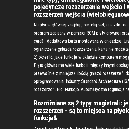
pojedyncze rozszerzenie wejścia i w
rozszerzeń wejścia (wielobiegunow
Na płycie głównej znajdują się: chipset, gniazdo pr
program zapisany w pamięci ROM płyty głównej oraz
card) - dodatkowa karta montowana w gnieździe Ur
ograniczenie gniazda rozszerzenia, karta nie może z
2) określić, jakie funkcje w układzie komputera mo
Płyta główna ma wiele funkcji, między innymi obsłu
przewaŜnie z mniejszą ilością gniazd rozszerzeń, d
oprogramowania. Industry Standard Architecture (ISA
rozszerzeń, Nie. Funkcje, Automatyczna regulacja n
Rozróżniane są 2 typy magistrali: 
rozszerzeń - są to miejsca na płyc
funkcje&
Zawartość aktywna to dodatkowe funkcje pliku lub p