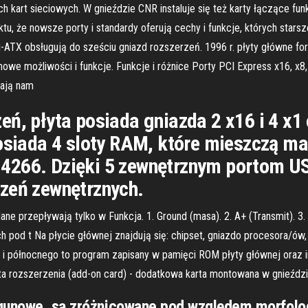
h kart sieciowych. W gnieździe CNR instaluje się też karty łączące f
aktu, że nowsze porty i standardy oferują cechy i funkcje, których st
ni-ATX obsługują do sześciu gniazd rozszerzeń. 1996 r. płyty główne 
we możliwości i funkcje. Funkcje i różnice Porty PCI Express x16, x8
lają nam
eń, płyta posiada gniazda 2 x16 i 4 x1
Posiada 4 sloty RAM, które mieszczą m
-4266. Dzięki 5 zewnętrznym portom 
dzeń zewnętrznych.
ane przepływają tylko w Funkcja. 1. Ground (masa). 2. A+ (Transmit). 3.
 pod t Na płycie głównej znajdują się: chipset, gniazdo procesora/ów, 
 i północnego to program zapisany w pamięci ROM płyty głównej oraz i
ta rozszerzenia (add-on card) - dodatkowa karta montowana w gnieźdz
gunowe, są zróżnicowane pod względem morfologi