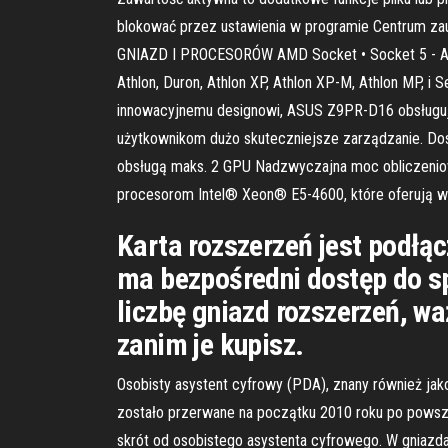
blokować przez ustawienia w programie Centrum zau
GNIAZD I PROCESORÓW AMD Socket • Socket 5 - AMD 
Athlon, Duron, Athlon XP, Athlon XP-M, Athlon MP,
innowacyjnemu designowi, ASUS Z9PR-D16 obsługuje
użytkownikom dużo skuteczniejsze zarządzanie. Dos
obsługą maks. 2 GPU Nadzwyczajna moc obliczeni
procesorom Intel® Xeon® E5-4600, które oferują w
Karta rozszerzeń jest podłą
ma bezpośredni dostęp do s
liczbę gniazd rozszerzeń, wa
zanim je kupisz.
Osobisty asystent cyfrowy (PDA), znany również jak
zostało przerwane na początku 2010 roku po powsze
skrót od osobistego asystenta cyfrowego. W gniazd