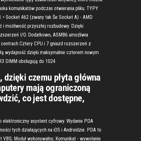
aska komunikatów podczas otwierania pliku. TYPY
 • Socket 462 (zwany tak Ŝe Socket A) - AMD
 i możliwość przyszłej rozbudowy. Dzięki
ozszerzeń I/O. Dodatkowo, ASMB6 umożliwia
 centrach Cztery CPU i 7 gniazd rozszerzeń z
łą wydajność dzięki maksymalnie czterem nowym
DR3 DIMM obsługują do 1024
, dzięki czemu płyta główna
mputery mają ograniczoną
wdzić, co jest dostępne,
ko elektroniczny asystent cyfrowy. Wydanie PDA
ci tych działających na iOS i Androidzie. PDA to
pt VBS; Moduł wykonywalny; Komunikat - wywołanie