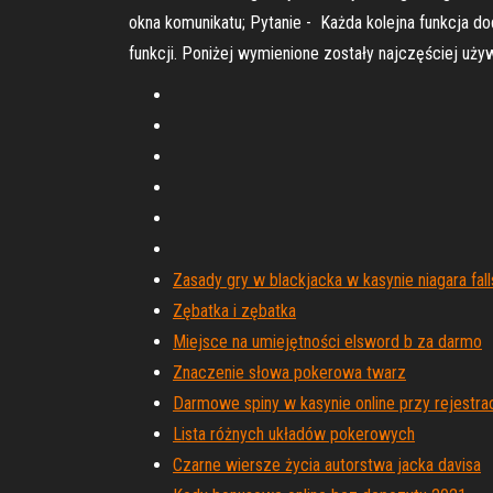
okna komunikatu; Pytanie - Każda kolejna funkcja dod
funkcji. Poniżej wymienione zostały najczęściej używ
Zasady gry w blackjacka w kasynie niagara fal
Zębatka i zębatka
Miejsce na umiejętności elsword b za darmo
Znaczenie słowa pokerowa twarz
Darmowe spiny w kasynie online przy rejestrac
Lista różnych układów pokerowych
Czarne wiersze życia autorstwa jacka davisa