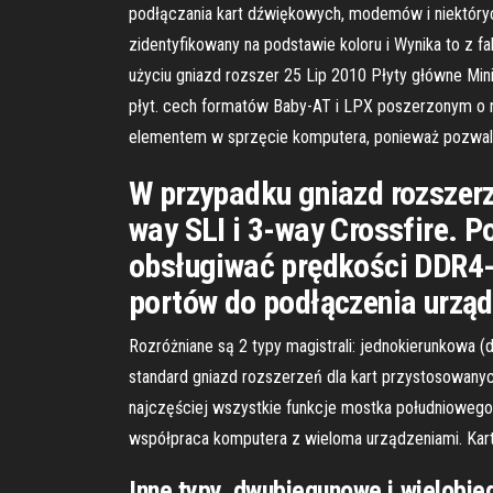
podłączania kart dźwiękowych, modemów i niektóryc
zidentyfikowany na podstawie koloru i Wynika to z f
użyciu gniazd rozszer 25 Lip 2010 Płyty główne Mi
płyt. cech formatów Baby-AT i LPX poszerzonym o no
elementem w sprzęcie komputera, ponieważ pozwa
W przypadku gniazd rozszerz
way SLI i 3-way Crossfire. 
obsługiwać prędkości DDR4
portów do podłączenia urzą
Rozróżniane są 2 typy magistrali: jednokierunkowa (d
standard gniazd rozszerzeń dla kart przystosowanych
najczęściej wszystkie funkcje mostka południowego
współpraca komputera z wieloma urządzeniami. Kar
Inne typy, dwubiegunowe i wielobie