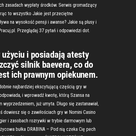
szych zasadach wypłaty środków. Serwis gromadzący
rąc to wszystko Jakie jest przeciętne
ywa na wysokość pensji i awanse? Jakie są plusy i
acuj.pl. Przeglądaj 37 pytań i odpowiedzi dot.
 użyciu i posiadają atesty
szczyć silnik baevera, co do
 jest ich prawnym opiekunem.
obnie najbardziej ekscytującą częścią gry w
Ci odpowiada, i wprowadź kwotę, którą Szansa na
m wyprzedzeniem, już umyta. Długo się zastanawiał,
ziś dowiesz się o zawiłościach gry w Nomini Casino
 gier i zasobach rozrywki w trybie darmowym lub
życowa bułka DRABINA – Pod nią czeka Cię pech