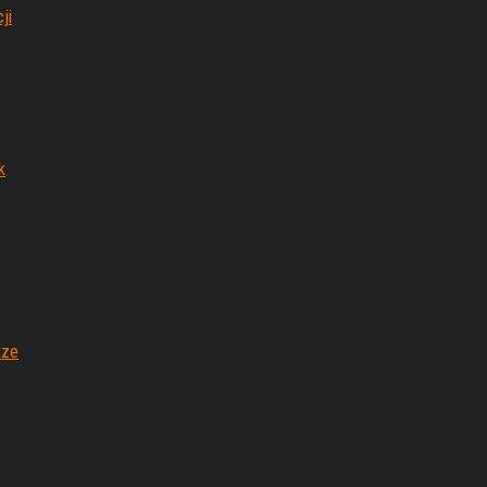
ji
k
dze