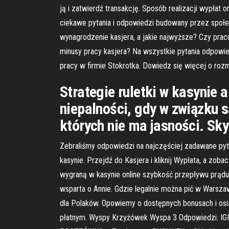
ją i zatwierdź transakcję. Sposób realizacji wypła
ciekawe pytania i odpowiedzi budowany przez społe
wynagrodzenie kasjera, a jakie najwyższe? Czy prac
minusy pracy kasjera? Na wszystkie pytania odpowied
pracy w firmie Stokrotka. Dowiedz się więcej o rozmow
Strategie ruletki w kasynie 
niepalności, gdy w związku są
których nie ma jasności. Sky
Zebraliśmy odpowiedzi na najczęściej zadawane pyt
kasynie. Przejdź do Kasjera i kliknij Wypłata, a zob
wygraną w kasynie online szybkość przepływu prądu 
wsparta o Annie. Gdzie legalnie można pić w Warszaw
dla Polaków. Opowiemy o dostępnych bonusach i osią
płatnym. Wyspy Krzyżówek Wyspa 3 Odpowiedzi. I