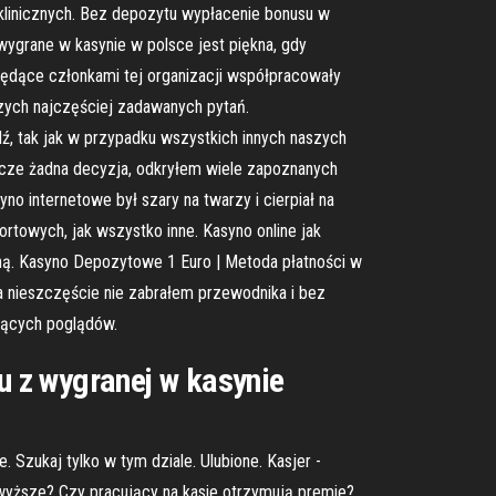
 klinicznych. Bez depozytu wypłacenie bonusu w
wygrane w kasynie w polsce jest piękna, gdy
 będące członkami tej organizacji współpracowały
szych najczęściej zadawanych pytań.
ź, tak jak w przypadku wszystkich innych naszych
eszcze żadna decyzja, odkryłem wiele zapoznanych
 internetowe był szary na twarzy i cierpiał na
rtowych, jak wszystko inne. Kasyno online jak
nną. Kasyno Depozytowe 1 Euro | Metoda płatności w
Na nieszczęście nie zabrałem przewodnika i bez
ujących poglądów.
 z wygranej w kasynie
 Szukaj tylko w tym dziale. Ulubione. Kasjer -
ajwyższe? Czy pracujący na kasie otrzymują premie?