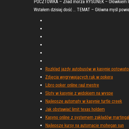
POCZTÓWKA – Znad morza RYSUNEK – Ołówkiem lu
Wstałem dzisiaj dość … TEMAT – Główna myśl pow
Rozkład jazdy autobusów w kasynie potowat
Zdjęcia wygrywających rąk w pokera
Libro poker online raul mestre
Sloty w kasynie z widokiem na wyspę
Najlepsze automaty w kasynie turtle creek
Jak obstawiać limit texas holdem
Kasyno online z systemem zakładów martinga
Najlepsze kursy na automacie mohegan sun