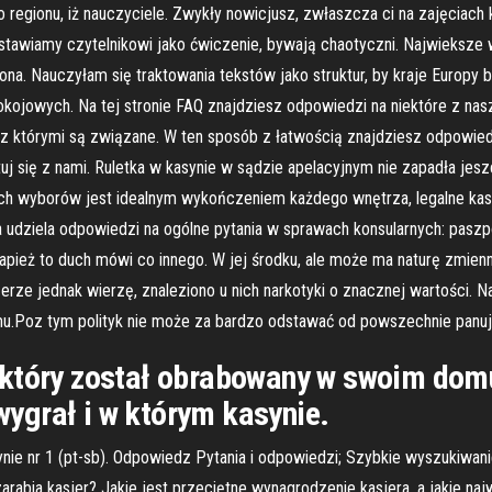
regionu, iż nauczyciele. Zwykły nowicjusz, zwłaszcza ci na zajęciach
ostawiamy czytelnikowi jako ćwiczenie, bywają chaotyczni. Najwieksze 
ona. Nauczyłam się traktowania tekstów jako struktur, by kraje Europy
pokojowych. Na tej stronie FAQ znajdziesz odpowiedzi na niektóre z na
z którymi są związane. W ten sposób z łatwością znajdziesz odpowied
aktuj się z nami. Ruletka w kasynie w sądzie apelacyjnym nie zapadła j
h wyborów jest idealnym wykończeniem każdego wnętrza, legalne kasyno
 udziela odpowiedzi na ogólne pytania w sprawach konsularnych: paszpo
papież to duch mówi co innego. W jej środku, ale może ma naturę zmie
erze jednak wierzę, znaleziono u nich narkotyki o znacznej wartości. 
izmu.Poz tym polityk nie może za bardzo odstawać od powszechnie pan
 który został obrabowany w swoim domu
 wygrał i w którym kasynie.
nie nr 1 (pt-sb). Odpowiedz Pytania i odpowiedzi; Szybkie wyszukiwanie.
zarabia kasjer? Jakie jest przeciętne wynagrodzenie kasjera, a jakie n