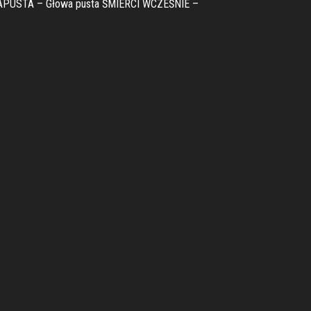
APUSTA – Głowa pusta ŚMIERCI WCZEŚNIE –