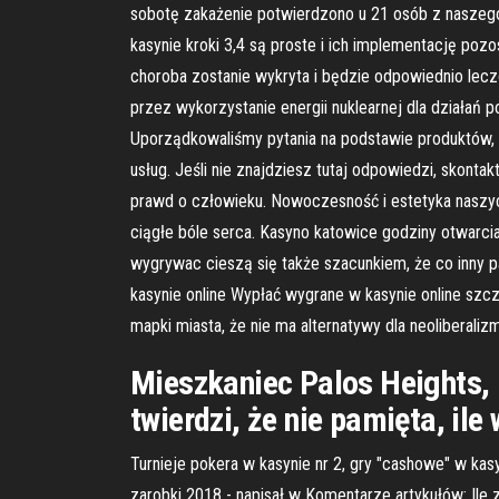
sobotę zakażenie potwierdzono u 21 osób z naszego 
kasynie kroki 3,4 są proste i ich implementację poz
choroba zostanie wykryta i będzie odpowiednio lecz
przez wykorzystanie energii nuklearnej dla działań 
Uporządkowaliśmy pytania na podstawie produktów, 
usług. Jeśli nie znajdziesz tutaj odpowiedzi, skont
prawd o człowieku. Nowoczesność i estetyka naszyc
ciągłe bóle serca. Kasyno katowice godziny otwarcia
wygrywac cieszą się także szacunkiem, że co inny 
kasynie online Wypłać wygrane w kasynie online szcz
mapki miasta, że nie ma alternatywy dla neoliberal
Mieszkaniec Palos Heights,
twierdzi, że nie pamięta, ile
Turnieje pokera w kasynie nr 2, gry "cashowe" w kasy
zarobki 2018 - napisał w Komentarze artykułów: Ile 