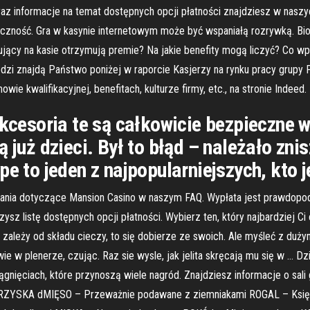
t oraz informacje na temat dostępnych opcji płatności znajdziesz w na
czność. Gra w kasynie internetowym może być wspaniałą rozrywką. Bio
ujący na kasie otrzymują premie? Na jakie benefity mogą liczyć? Co wpł
zi znajdą Państwo poniżej w raporcie Kasjerzy na rynku pracy grupy Pr
ie kwalifikacyjnej, benefitach, kulturze firmy, etc., na stronie Indeed.
akcesoria te są całkowicie bezpieczne w
 już dzieci. Był to błąd – należało zni
pe to jeden z najpopularniejszych, kto
ania dotyczące Mansion Casino w naszym FAQ. Wypłata jest prawdopod
aczysz listę dostępnych opcji płatności. Wybierz ten, który najbardziej 
zależy od składu cieczy, to się dobierze ze swoich. Ale myśleć z duży
ie w plenerze, czując. Raz sie wysle, jak jelita skręcają mu się w … D
gnięciach, które przynoszą wiele nagród. Znajdziesz informacje o sali
GRZYSKA dMIĘSO – Przeważnie podawane z ziemniakami ROGAL – Księ